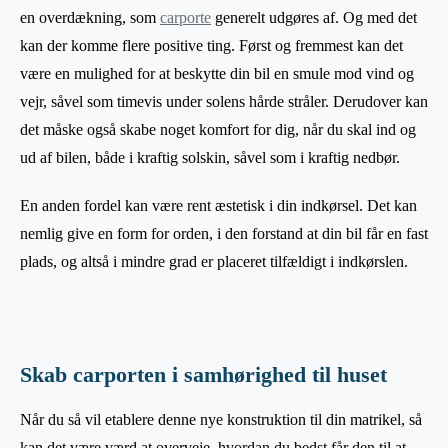
en overdækning, som
carporte
generelt udgøres af. Og med det
kan der komme flere positive ting. Først og fremmest kan det
være en mulighed for at beskytte din bil en smule mod vind og
vejr, såvel som timevis under solens hårde stråler. Derudover kan
det måske også skabe noget komfort for dig, når du skal ind og
ud af bilen, både i kraftig solskin, såvel som i kraftig nedbør.
En anden fordel kan være rent æstetisk i din indkørsel. Det kan
nemlig give en form for orden, i den forstand at din bil får en fast
plads, og altså i mindre grad er placeret tilfældigt i indkørslen.
Skab carporten i samhørighed til huset
Når du så vil etablere denne nye konstruktion til din matrikel, så
kan det være værd at overveje, hvordan du bedst får den til at