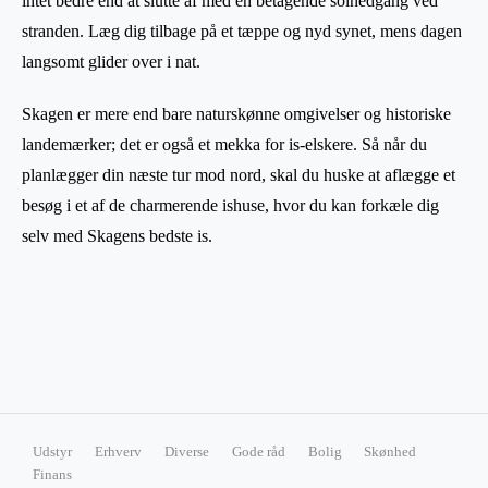
intet bedre end at slutte af med en betagende solnedgang ved
stranden. Læg dig tilbage på et tæppe og nyd synet, mens dagen
langsomt glider over i nat.
Skagen er mere end bare naturskønne omgivelser og historiske
landemærker; det er også et mekka for is-elskere. Så når du
planlægger din næste tur mod nord, skal du huske at aflægge et
besøg i et af de charmerende ishuse, hvor du kan forkæle dig
selv med Skagens bedste is.
Udstyr
Erhverv
Diverse
Gode råd
Bolig
Skønhed
Finans