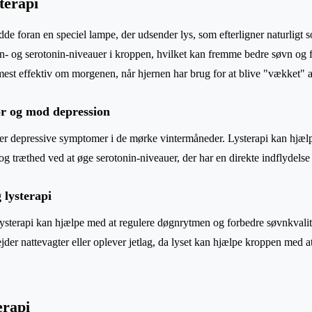
terapi
dde foran en speciel lampe, der udsender lys, som efterligner naturligt s
n- og serotonin-niveauer i kroppen, hvilket kan fremme bedre søvn og 
est effektiv om morgenen, når hjernen har brug for at blive "vækket" a
r og mod depression
 depressive symptomer i de mørke vintermåneder. Lysterapi kan hjælp
g træthed ved at øge serotonin-niveauer, der har en direkte indflydelse
 lysterapi
t lysterapi kan hjælpe med at regulere døgnrytmen og forbedre søvnkvalit
jder nattevagter eller oplever jetlag, da lyset kan hjælpe kroppen med at
erapi