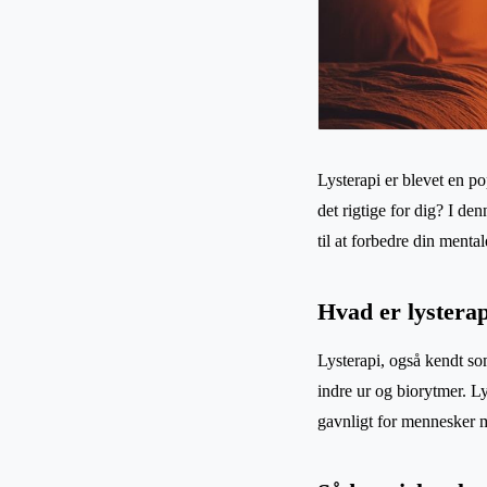
Lysterapi er blevet en p
det rigtige for dig? I de
til at forbedre din ment
Hvad er lystera
Lysterapi, også kendt som
indre ur og biorytmer. L
gavnligt for mennesker m