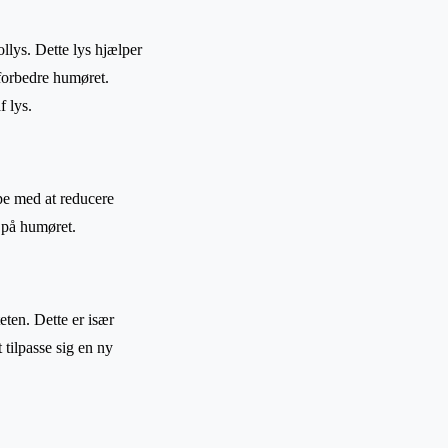
ollys. Dette lys hjælper
forbedre humøret.
f lys.
e med at reducere
 på humøret.
eten. Dette er især
 tilpasse sig en ny