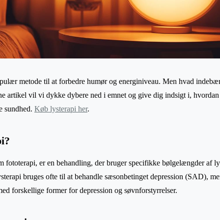
opulær metode til at forbedre humør og energiniveau. Men hvad indebære
nne artikel vil vi dykke dybere ned i emnet og give dig indsigt i, hvorda
ale sundhed.
Køb lysterapi her
.
pi?
 fototerapi, er en behandling, der bruger specifikke bølgelængder af ly
ysterapi bruges ofte til at behandle sæsonbetinget depression (SAD), m
ed forskellige former for depression og søvnforstyrrelser.