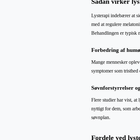
Sådan virker lys
Lysterapi indebærer at si
med at regulere melatoni
Behandlingen er typisk m
Forbedring af humø
Mange mennesker oplever
symptomer som tristhed o
Søvnforstyrrelser og
Flere studier har vist, a
nyttigt for dem, som arbe
søvnplan.
Fordele ved lyst