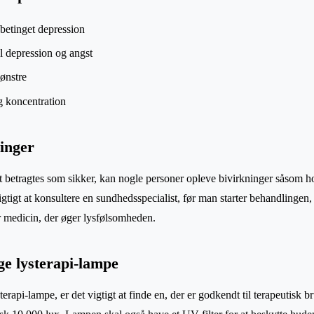
betinget depression
l depression og angst
ønstre
g koncentration
ninger
t betragtes som sikker, kan nogle personer opleve bivirkninger såsom h
r vigtigt at konsultere en sundhedsspecialist, før man starter behandlingen
r medicin, der øger lysfølsomheden.
ige lysterapi-lampe
erapi-lampe, er det vigtigt at finde en, der er godkendt til terapeutisk 