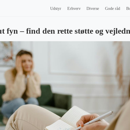
Udstyr
Erhverv
Diverse
Gode råd
Bo
 fyn – find den rette støtte og vejled