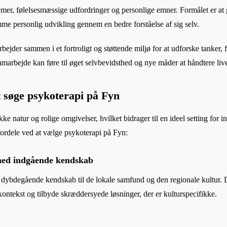
mer, følelsesmæssige udfordringer og personlige emner. Formålet er at g
mme personlig udvikling gennem en bedre forståelse af sig selv.
bejder sammen i et fortroligt og støttende miljø for at udforske tanker, f
marbejde kan føre til øget selvbevidsthed og nye måder at håndtere live
t søge psykoterapi på Fyn
ke natur og rolige omgivelser, hvilket bidrager til en ideel setting for in
fordele ved at vælge psykoterapi på Fyn:
med indgående kendskab
 dybdegående kendskab til de lokale samfund og den regionale kultur. De
l kontekst og tilbyde skræddersyede løsninger, der er kulturspecifikke.