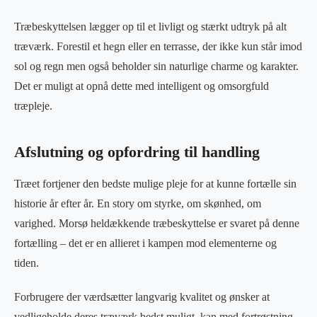
Træbeskyttelsen lægger op til et livligt og stærkt udtryk på alt
træværk. Forestil et hegn eller en terrasse, der ikke kun står imod
sol og regn men også beholder sin naturlige charme og karakter.
Det er muligt at opnå dette med intelligent og omsorgfuld
træpleje.
Afslutning og opfordring til handling
Træet fortjener den bedste mulige pleje for at kunne fortælle sin
historie år efter år. En story om styrke, om skønhed, om
varighed. Morsø heldækkende træbeskyttelse er svaret på denne
fortælling – det er en allieret i kampen mod elementerne og
tiden.
Forbrugere der værdsætter langvarig kvalitet og ønsker at
vedligeholde deres træværk bedst muligt, kan med fortrøstning