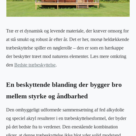
Træ er et dynamisk og levende materiale, der kræver omsorg for
at stå smukt og robust år efter år. Det er her, morsø heldækkende
træbeskyttelse spiller en nøglerolle – den er som en hærkappe
der beskytter træet mod naturens elementer. Læs mere omkring
den
Bedste træbeskyttelse
.
En beskyttende blanding der bygger bro
mellem styrke og åndbarhed
Den omhyggeligt udformede sammensætning af fed alkydolie
og speciel akryl resulterer i en træbeskyttelsesformel, der byder
på det bedste fra to verdener. Den enestående kombination
sikrer, at denne træbeskyttelse ikke blot yder solid modstand