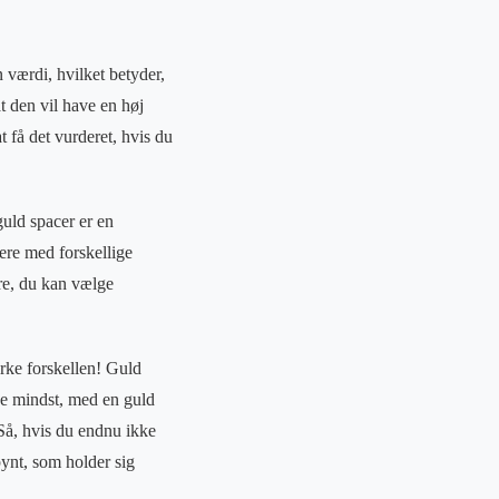
n værdi, hvilket betyder,
at den vil have en høj
t få det vurderet, hvis du
guld spacer er en
ere med forskellige
tre, du kan vælge
rke forskellen! Guld
kke mindst, med en guld
 Så, hvis du endnu ikke
spynt, som holder sig