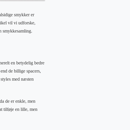
alsidige smykker er
kel vil vi udforske,
gen smykkesamling.
nerelt en betydelig bedre
end de billige spacers,
n styles med næsten
 da de er enkle, men
tilføje en lille, men