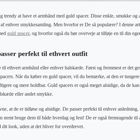
elig trendy at have et armbånd med guld spacer. Disse enkle, smukke og 
l af enhver smykkesamling. Men hvorfor er De så populære? I denne arti
 med
guld spacer
, og hvorfor også du bør overveje at tilføje en til din e
sser perfekt til ethvert outfit
se til ethvert armbånd eller enhver halskæde. Først og fremmest er det ge
 spacers. Når du køber en guld spacer, vil du bemærke, at den er tungere 
aftigere og mere holdbar. Guld spacers er også meget alsidige, da de ka
lskæde eller andet smykke.
vne, at de er tidløse og alsidige. De passer perfekt til enhver anledning,
 nemt bruge dem til både hverdag og fest! De er også fremragende til at 
il dit look, uden at det bliver for overdrevet.