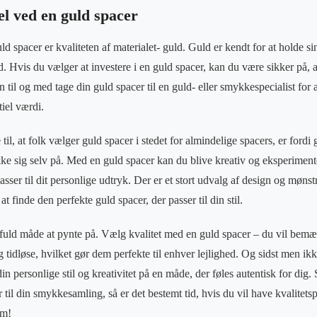
el ved en guld spacer
ld spacer er kvaliteten af materialet- guld. Guld er kendt for at holde si
tid. Hvis du vælger at investere i en guld spacer, kan du være sikker på, 
 til og med tage din guld spacer til en guld- eller smykkespecialist for a
iel værdi.
il, at folk vælger guld spacer i stedet for almindelige spacers, er fordi 
kke sig selv på. Med en guld spacer kan du blive kreativ og eksperiment
passer til dit personlige udtryk. Der er et stort udvalg af design og møns
at finde den perfekte guld spacer, der passer til din stil.
fuld måde at pynte på. Vælg kvalitet med en guld spacer – du vil bemæ
g tidløse, hvilket gør dem perfekte til enhver lejlighed. Og sidst men i
n personlige stil og kreativitet på en måde, der føles autentisk for dig.
er til din smykkesamling, så er det bestemt tid, hvis du vil have kvalitet
em!