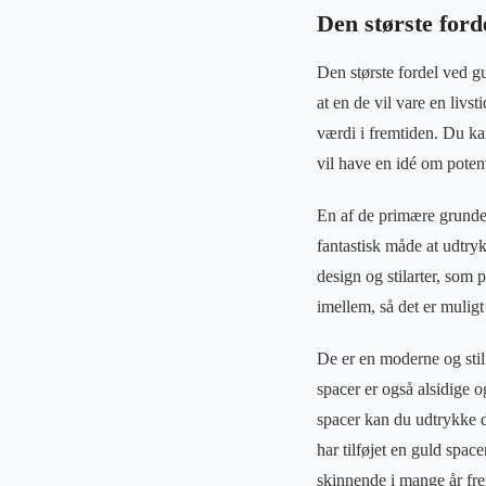
Den største ford
Den største fordel ved gu
at en de vil vare en livs
værdi i fremtiden. Du kan
vil have en idé om potent
En af de primære grunde t
fantastisk måde at udtry
design og stilarter, som 
imellem, så det er muligt 
De er en moderne og stil
spacer er også alsidige o
spacer kan du udtrykke di
har tilføjet en guld spac
skinnende i mange år fr