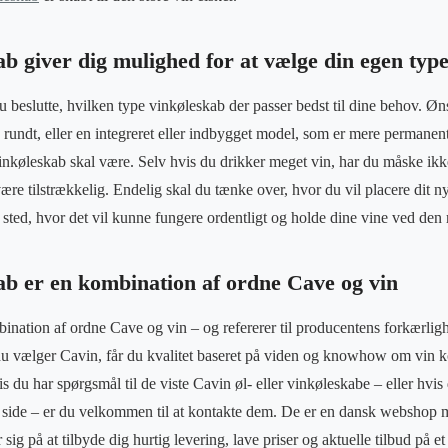
b giver dig mulighed for at vælge din egen typ
 beslutte, hvilken type vinkøleskab der passer bedst til dine behov. Øn
 rundt, eller en integreret eller indbygget model, som er mere permanen
 vinkøleskab skal være. Selv hvis du drikker meget vin, har du måske ikk
re tilstrækkelig. Endelig skal du tænke over, hvor du vil placere dit 
t sted, hvor det vil kunne fungere ordentligt og holde dine vine ved den 
ab er en kombination af ordne Cave og vin
nation af ordne Cave og vin – og refererer til producentens forkærligh
du vælger Cavin, får du kvalitet baseret på viden og knowhow om vin
 du har spørgsmål til de viste Cavin øl- eller vinkøleskabe – eller hvis
e side – er du velkommen til at kontakte dem. De er en dansk webshop m
ig på at tilbyde dig hurtig levering, lave priser og aktuelle tilbud på et 