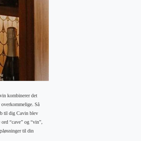
Cavin kombinerer det
r overkommelige. Så
b til dig Cavin blev
 ord “cave” og “vin”,
sløsninger til din