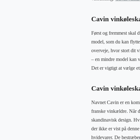
Cavin vinkøleska
Først og fremmest skal du
model, som du kan flytte
overveje, hvor stort dit
– en mindre model kan væ
Det er vigtigt at vælge e
Cavin vinkølesk
Navnet Cavin er en kombi
franske vinkældre. Når 
skandinavisk design. Hvis
der ikke er vist på denn
hvidevarer. De bestræber s