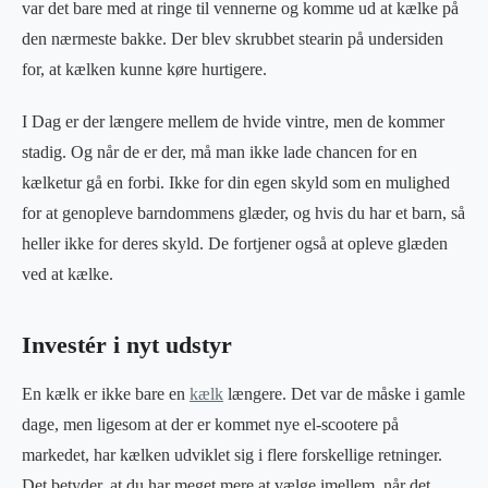
var det bare med at ringe til vennerne og komme ud at kælke på
den nærmeste bakke. Der blev skrubbet stearin på undersiden
for, at kælken kunne køre hurtigere.
I Dag er der længere mellem de hvide vintre, men de kommer
stadig. Og når de er der, må man ikke lade chancen for en
kælketur gå en forbi. Ikke for din egen skyld som en mulighed
for at genopleve barndommens glæder, og hvis du har et barn, så
heller ikke for deres skyld. De fortjener også at opleve glæden
ved at kælke.
Investér i nyt udstyr
En kælk er ikke bare en
kælk
længere. Det var de måske i gamle
dage, men ligesom at der er kommet nye el-scootere på
markedet, har kælken udviklet sig i flere forskellige retninger.
Det betyder, at du har meget mere at vælge imellem, når det