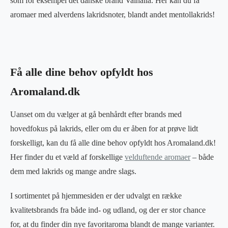
som for eksempel det danske brand Valhalla. Her kan du få
aromaer med alverdens lakridsnoter, blandt andet mentollakrids!
Få alle dine behov opfyldt hos
Aromaland.dk
Uanset om du vælger at gå benhårdt efter brands med
hovedfokus på lakrids, eller om du er åben for at prøve lidt
forskelligt, kan du få alle dine behov opfyldt hos Aromaland.dk!
Her finder du et væld af forskellige
velduftende aromaer
– både
dem med lakrids og mange andre slags.
I sortimentet på hjemmesiden er der udvalgt en række
kvalitetsbrands fra både ind- og udland, og der er stor chance
for, at du finder din nye favoritaroma blandt de mange varianter.