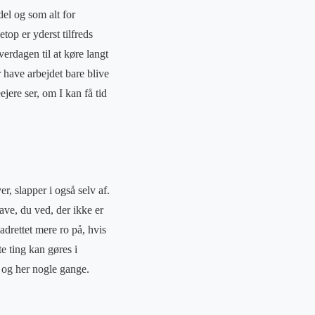
el og som alt for
op er yderst tilfreds
verdagen til at køre langt
 have arbejdet bare blive
jere ser, om I kan få tid
er, slapper i også selv af.
have, du ved, der ikke er
adrettet mere ro på, hvis
te ting kan gøres i
t og her nogle gange.