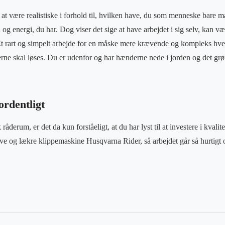
at være realistiske i forhold til, hvilken have, du som menneske bare må 
d og energi, du har. Dog viser det sige at have arbejdet i sig selv, kan væ
Et rart og simpelt arbejde for en måske mere krævende og kompleks hve
rne skal løses. Du er udenfor og har hænderne nede i jorden og det g
ordentligt
åderum, er det da kun forståeligt, at du har lyst til at investere i kvalite
e og lækre klippemaskine Husqvarna Rider, så arbejdet går så hurtigt o