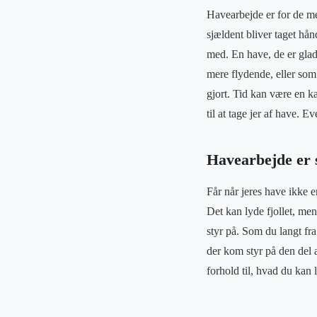
Havearbejde er for de me
sjældent bliver taget hå
med. En have, de er glade
mere flydende, eller som 
gjort. Tid kan være en k
til at tage jer af have. E
Havearbejde er 
Får når jeres have ikke er
Det kan lyde fjollet, men
styr på. Som du langt fra
der kom styr på den del a
forhold til, hvad du kan 