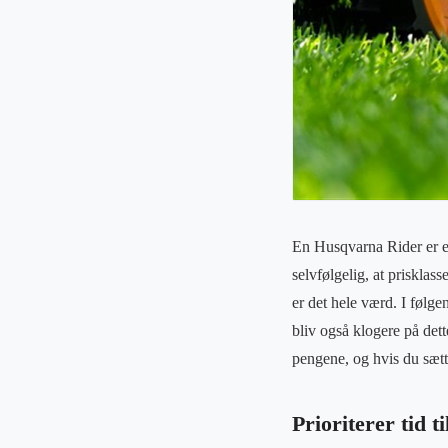
En Husqvarna Rider er en 
selvfølgelig, at prisklas
er det hele værd. I følgen
bliv også klogere på dett
pengene, og hvis du sætt
Prioriterer tid t