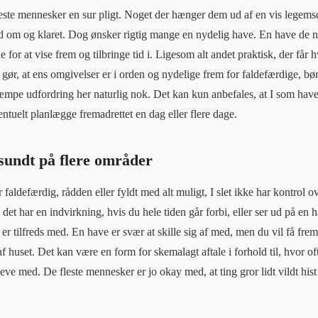
ste mennesker en sur pligt. Noget der hænger dem ud af en vis legemsd
nd om og klaret. Dog ønsker rigtig mange en nydelig have. En have de net
 for at vise frem og tilbringe tid i. Ligesom alt andet praktisk, der får h
gør, at ens omgivelser er i orden og nydelige frem for faldefærdige, bør
æmpe udfordring her naturlig nok. Det kan kun anbefales, at I som havee
ventuelt planlægge fremadrettet en dag eller flere dage.
sundt på flere områder
 faldefærdig, rådden eller fyldt med alt muligt, I slet ikke har kontrol ov
 det har en indvirkning, hvis du hele tiden går forbi, eller ser ud på en 
 er tilfreds med. En have er svær at skille sig af med, men du vil få frem
f huset. Det kan være en form for skemalagt aftale i forhold til, hvor of
leve med. De fleste mennesker er jo okay med, at ting gror lidt vildt his