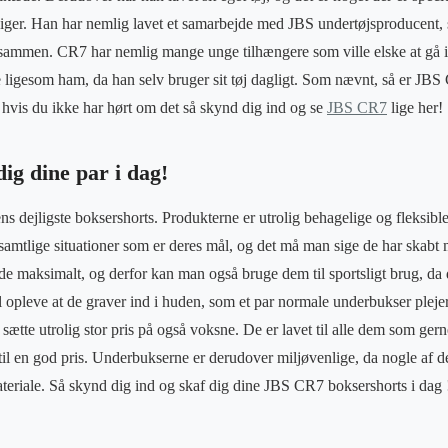
ger. Han har nemlig lavet et samarbejde med JBS undertøjsproducent, s
sammen. CR7 har nemlig mange unge tilhængere som ville elske at gå i 
e ligesom ham, da han selv bruger sit tøj dagligt. Som nævnt, så er J
g hvis du ikke har hørt om det så skynd dig ind og se
JBS CR7
lige her!
ig dine par i dag!
s dejligste boksershorts. Produkterne er utrolig behagelige og fleksible
 samtlige situationer som er deres mål, og det må man sige de har skabt
de maksimalt, og derfor kan man også bruge dem til sportsligt brug, da de
il opleve at de graver ind i huden, som et par normale underbukser pleje
 sætte utrolig stor pris på også voksne. De er lavet til alle dem som gern
il en god pris. Underbukserne er derudover miljøvenlige, da nogle af d
ateriale. Så skynd dig ind og skaf dig dine JBS CR7 boksershorts i dag 