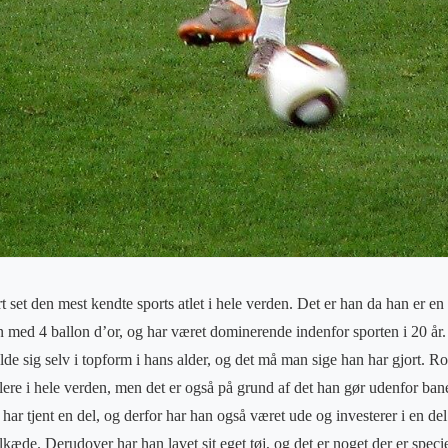
t set den mest kendte sports atlet i hele verden. Det er han da han er en
en med 4 ballon d’or, og har været dominerende indenfor sporten i 20 år
lde sig selv i topform i hans alder, og det må man sige han har gjort. R
lere i hele verden, men det er også på grund af det han gør udenfor ban
 har tjent en del, og derfor har han også været ude og investerer i en de
lkæde. Derudover har han lavet sit eget tøj, og det er noget der er speci