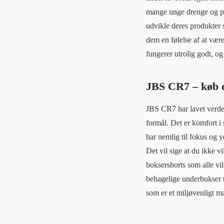
mange unge drenge og pi
udvikle deres produkter 
dem en følelse af at vær
fungerer utrolig godt, o
JBS CR7 – køb d
JBS CR7 har lavet verden
formål. Det er komfort i
har nemlig til fokus og y
Det vil sige at du ikke v
boksershorts som alle vil
behagelige underbukser t
som er et miljøvenligt m