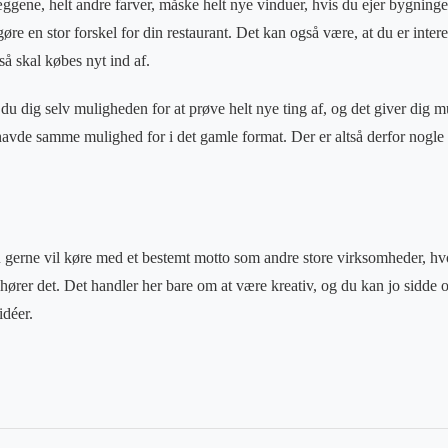
æggene, helt andre farver, måske helt nye vinduer, hvis du ejer bygninge
re en stor forskel for din restaurant. Det kan også være, at du er intere
så skal købes nyt ind af.
 du dig selv muligheden for at prøve helt nye ting af, og det giver dig m
havde samme mulighed for i det gamle format. Der er altså derfor nogle f
u gerne vil køre med et bestemt motto som andre store virksomheder, 
ører det. Det handler her bare om at være kreativ, og du kan jo sidde 
idéer.