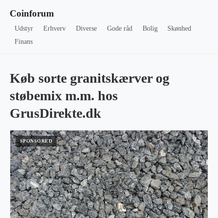
Coinforum
Udstyr
Erhverv
Diverse
Gode råd
Bolig
Skønhed
Finans
Køb sorte granitskærver og
støbemix m.m. hos
GrusDirekte.dk