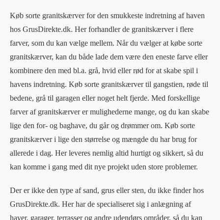
Køb sorte granitskærver for den smukkeste indretning af haven
hos GrusDirekte.dk. Her forhandler de granitskærver i flere
farver, som du kan vælge mellem. Når du vælger at købe sorte
granitskærver, kan du både lade dem være den eneste farve eller
kombinere den med bl.a. grå, hvid eller rød for at skabe spil i
havens indretning. Køb sorte granitskærver til gangstien, røde til
bedene, grå til garagen eller noget helt fjerde. Med forskellige
farver af granitskærver er mulighederne mange, og du kan skabe
lige den for- og baghave, du går og drømmer om. Køb sorte
granitskærver i lige den størrelse og mængde du har brug for
allerede i dag. Her leveres nemlig altid hurtigt og sikkert, så du
kan komme i gang med dit nye projekt uden store problemer.
Der er ikke den type af sand, grus eller sten, du ikke finder hos
GrusDirekte.dk. Her har de specialiseret sig i anlægning af
haver, garager, terrasser og andre udendørs områder, så du kan