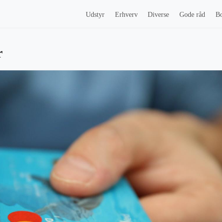
Udstyr
Erhverv
Diverse
Gode råd
Bo
r