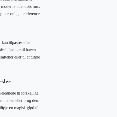
det moderne udendørs rum.
 og personlige præference.
 kan tilpasses efter
olcellelamper til haven
ener eller til at tilføje
rsler
velegnede til forskellige
om natten eller brug dem
føje en magisk glød til