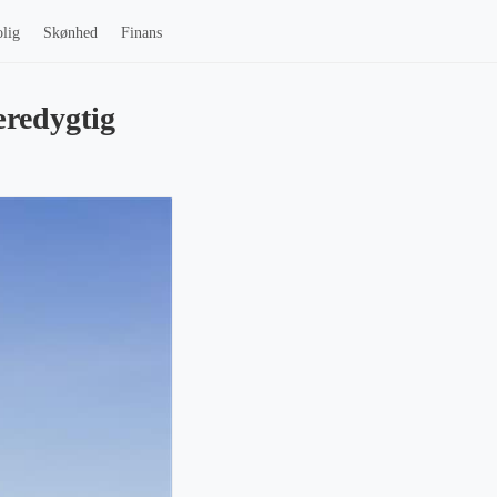
lig
Skønhed
Finans
æredygtig