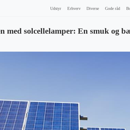
Udstyr
Erhverv
Diverse
Gode råd
Bo
en med solcellelamper: En smuk og b