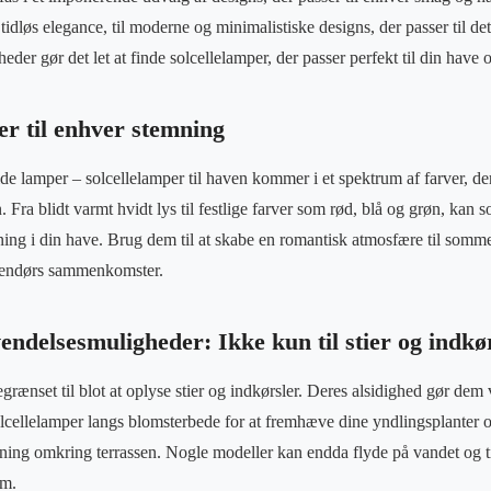
n tidløs elegance, til moderne og minimalistiske designs, der passer til 
eder gør det let at finde solcellelamper, der passer perfekt til din have
er til enhver stemning
de lamper – solcellelamper til haven kommer i et spektrum af farver, der
. Fra blidt varmt hvidt lys til festlige farver som rød, blå og grøn, kan s
g i din have. Brug dem til at skabe en romantisk atmosfære til sommeraft
udendørs sammenkomster.
endelsesmuligheder: Ikke kun til stier og indkø
grænset til blot at oplyse stier og indkørsler. Deres alsidighed gør dem 
olcellelamper langs blomsterbede for at fremhæve dine yndlingsplanter 
ing omkring terrassen. Nogle modeller kan endda flyde på vandet og til
am.