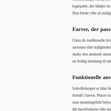
lygtepæle, der tilføjer e
Den brede vifte af muligh
Farver, der pass
Glem de traditionelle hvi
sæsonen eller lejligheden
skabe den ønskede stemnin
en festlig stemning til 
Funktionelle anv
Solcellelamper er ikke be
formål i haven. Placer s
som stemningsfuld belysn
din havefontæne eller d