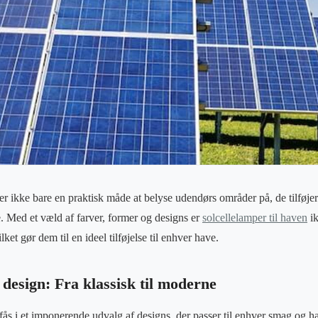
 er ikke bare en praktisk måde at belyse udendørs områder på, de tilføj
 Med et væld af farver, former og designs er
solcellelamper til haven
ik
ket gør dem til en ideel tilføjelse til enhver have.
design: Fra klassisk til moderne
fås i et imponerende udvalg af designs, der passer til enhver smag og ha