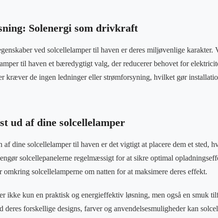
sning: Solenergi som drivkraft
egenskaber ved solcellelamper til haven er deres miljøvenlige karakter. 
lamper til haven et bæredygtigt valg, der reducerer behovet for elektrici
r kræver de ingen ledninger eller strømforsyning, hvilket gør installat
t ud af dine solcellelamper
af dine solcellelamper til haven er det vigtigt at placere dem et sted, hv
Rengør solcellepanelerne regelmæssigt for at sikre optimal opladningseff
er omkring solcellelamperne om natten for at maksimere deres effekt.
er ikke kun en praktisk og energieffektiv løsning, men også en smuk tilf
deres forskellige designs, farver og anvendelsesmuligheder kan solcel