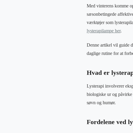
Med vinterens komme opl
sæsonbetingede affektive
værktøjer som lysterapil
lysterapilampe her
.
Denne artikel vil guide d
daglige rutine for at for
Hvad er lystera
Lysterapi involverer eksp
biologiske ur og påvirke
søvn og humør.
Fordelene ved l