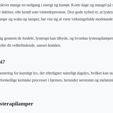
ever mange en nedgang i energi og humør. Korte dage og mangel på sol
 lidelser, ofte kendt som vinterdepression. Den gode nyhed er, at lyste
ampe og wake-up lamper, har vist sig at være virkningsfulde modstander
ig gennem de fordele, lysterapi kan tilbyde, og hvordan lysterapilamper 
bedre dit velbefindende, uanset årstiden.
pi?
onering for kunstigt lys, der efterligner naturligt dagslys, hvilket kan s
 forskellige kemiske processer i hjernen, herunder serotonin og melatoni
ysterapilamper