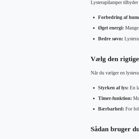
Lysterapilamper tilbyde
Forbedring af hum
Øget energi:
Mange b
Bedre søvn:
Lystera
Vælg den rigtige
Når du vælger en lysterap
Styrken af lys:
En la
Timer-funktion:
Man
Bærbarhed:
For fol
Sådan bruger du