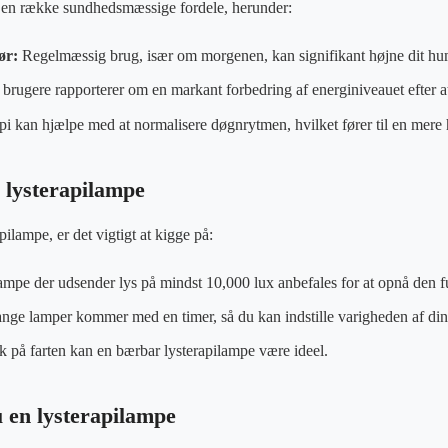
r en række sundhedsmæssige fordele, herunder:
ør:
Regelmæssig brug, især om morgenen, kan signifikant højne dit hu
rugere rapporterer om en markant forbedring af energiniveauet efter at 
pi kan hjælpe med at normalisere døgnrytmen, hvilket fører til en mere 
 lysterapilampe
ilampe, er det vigtigt at kigge på:
mpe der udsender lys på mindst 10,000 lux anbefales for at opnå den fu
ge lamper kommer med en timer, så du kan indstille varigheden af din 
k på farten kan en bærbar lysterapilampe være ideel.
 en lysterapilampe