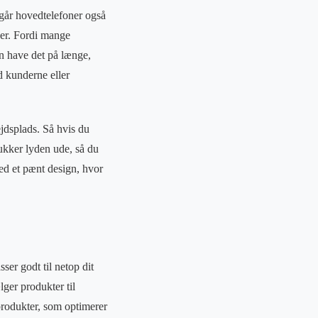
dgår hovedtelefoner også
der. Fordi mange
an have det på længe,
d kunderne eller
ejdsplads. Så hvis du
lukker lyden ude, så du
med et pænt design, hvor
sser godt til netop dit
ger produkter til
produkter, som optimerer