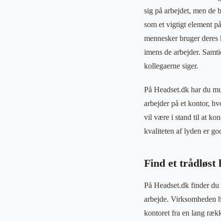
sig på arbejdet, men de b
som et vigtigt element p
mennesker bruger deres he
imens de arbejder. Samti
kollegaerne siger.
På Headset.dk har du muli
arbejder på et kontor, hv
vil være i stand til at k
kvaliteten af lyden er g
Find et trådløst 
På Headset.dk finder du e
arbejde. Virksomheden ha
kontoret fra en lang ræk