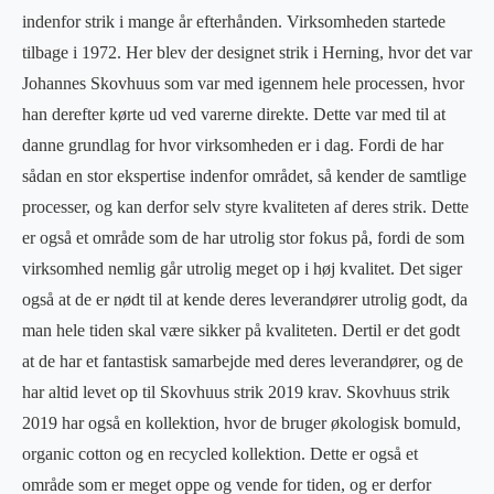
indenfor strik i mange år efterhånden. Virksomheden startede
tilbage i 1972. Her blev der designet strik i Herning, hvor det var
Johannes Skovhuus som var med igennem hele processen, hvor
han derefter kørte ud ved varerne direkte. Dette var med til at
danne grundlag for hvor virksomheden er i dag. Fordi de har
sådan en stor ekspertise indenfor området, så kender de samtlige
processer, og kan derfor selv styre kvaliteten af deres strik. Dette
er også et område som de har utrolig stor fokus på, fordi de som
virksomhed nemlig går utrolig meget op i høj kvalitet. Det siger
også at de er nødt til at kende deres leverandører utrolig godt, da
man hele tiden skal være sikker på kvaliteten. Dertil er det godt
at de har et fantastisk samarbejde med deres leverandører, og de
har altid levet op til Skovhuus strik 2019 krav. Skovhuus strik
2019 har også en kollektion, hvor de bruger økologisk bomuld,
organic cotton og en recycled kollektion. Dette er også et
område som er meget oppe og vende for tiden, og er derfor