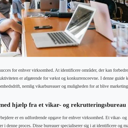
il succes for enhver virksomhed. At identificere områder, der kan forbed
oduktiviteten er afgørende for vækst og konkurrenceevne. I denne guide
somhedsdrift, nemlig vikarbureauer og muligheden for at blive marketing
med hjælp fra et vikar- og rekrutteringsbureau
rbejdere er en udfordrende opgave for enhver virksomhed. Et vikar- og
r i denne proces. Disse bureauer specialiserer sig i at identificere og m