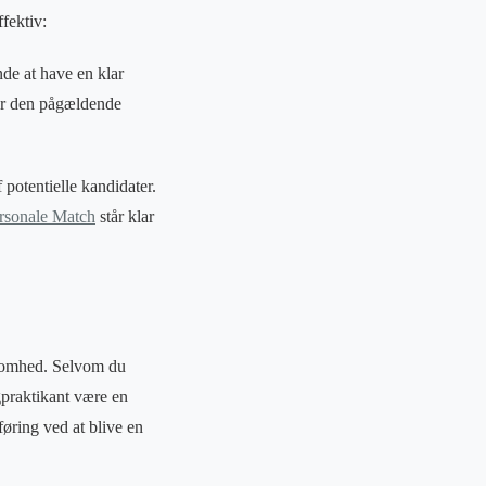
fektiv:
de at have en klar
or den pågældende
 potentielle kandidater.
rsonale Match
står klar
ksomhed. Selvom du
gpraktikant være en
føring ved at blive en