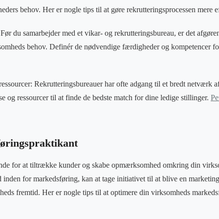
ders behov. Her er nogle tips til at gøre rekrutteringsprocessen mere ef
Før du samarbejder med et vikar- og rekrutteringsbureau, er det afgøren
irksomheds behov. Definér de nødvendige færdigheder og kompetencer f
essourcer: Rekrutteringsbureauer har ofte adgang til et bredt netværk af
e og ressourcer til at finde de bedste match for dine ledige stillinger.
Pe
føringspraktikant
ende for at tiltrække kunder og skabe opmærksomhed omkring din vir
nden for markedsføring, kan at tage initiativet til at blive en marketin
heds fremtid. Her er nogle tips til at optimere din virksomheds markeds