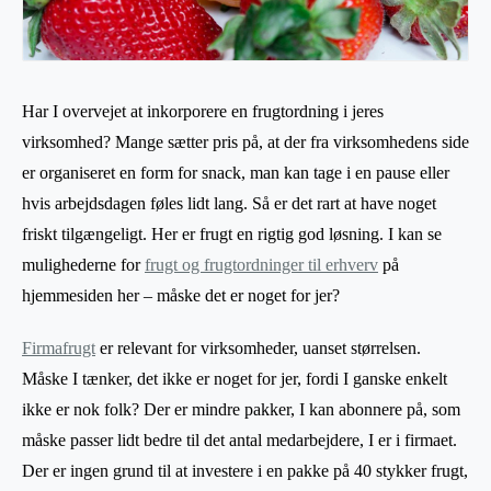
Har I overvejet at inkorporere en frugtordning i jeres
virksomhed? Mange sætter pris på, at der fra virksomhedens side
er organiseret en form for snack, man kan tage i en pause eller
hvis arbejdsdagen føles lidt lang. Så er det rart at have noget
friskt tilgængeligt. Her er frugt en rigtig god løsning. I kan se
mulighederne for
frugt og frugtordninger til erhverv
på
hjemmesiden her – måske det er noget for jer?
Firmafrugt
er relevant for virksomheder, uanset størrelsen.
Måske I tænker, det ikke er noget for jer, fordi I ganske enkelt
ikke er nok folk? Der er mindre pakker, I kan abonnere på, som
måske passer lidt bedre til det antal medarbejdere, I er i firmaet.
Der er ingen grund til at investere i en pakke på 40 stykker frugt,