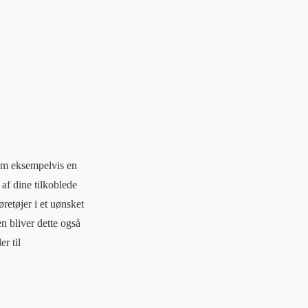
som eksempelvis en
af dine tilkoblede
retøjer i et uønsket
n bliver dette også
r til