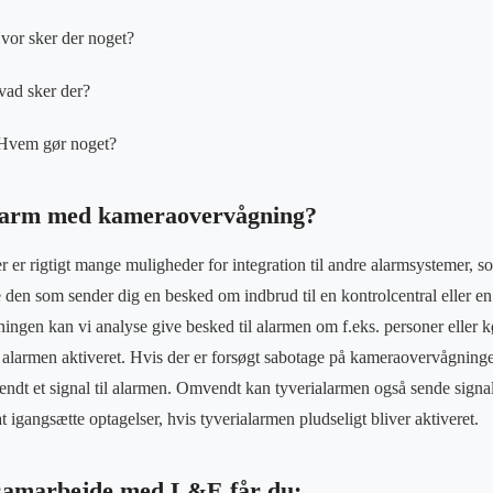
or sker der noget?
vad sker der?
 Hvem gør noget?
larm med kameraovervågning?
 er rigtigt mange muligheder for integration til andre alarmsystemer, 
 den som sender dig en besked om indbrud til en kontrolcentral eller en 
ingen kan vi analyse give besked til alarmen om f.eks. personer eller kø
alarmen aktiveret. Hvis der er forsøgt sabotage på kameraovervågninge
sendt et signal til alarmen. Omvendt kan tyverialarmen også sende signale
igangsætte optagelser, hvis tyverialarmen pludseligt bliver aktiveret.
 samarbejde med L&E får du: