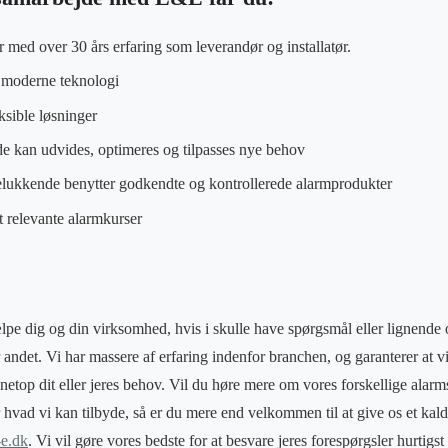
 med over 30 års erfaring som leverandør og installatør.
å moderne teknologi
ksible løsninger
e kan udvides, optimeres og tilpasses nye behov
delukkende benytter godkendte og kontrollerede alarmprodukter
t relevante alarmkurser
 hjælpe dig og din virksomhed, hvis i skulle have spørgsmål eller lignend
andet. Vi har massere af erfaring indenfor branchen, og garanterer at vi
l netop dit eller jeres behov. Vil du høre mere om vores forskellige alar
hvad vi kan tilbyde, så er du mere end velkommen til at give os et kald
-e.dk
. Vi vil gøre vores bedste for at besvare jeres forespørgsler hurtigst