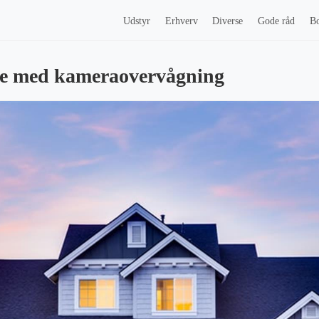
Udstyr
Erhverv
Diverse
Gode råd
Bo
de med kameraovervågning