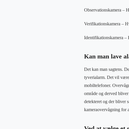
Observationskamera – Hv
Verifikationskamera – H
Identifikationskamera –
Kan man lave a
Det kan man sagtens. Der
tyverialarm. Det vil være
mobiltelefoner. Overvågn
område og derved bliver 
detekteret og der bliver 
kameraovervågning for at 
Ved at vælge et