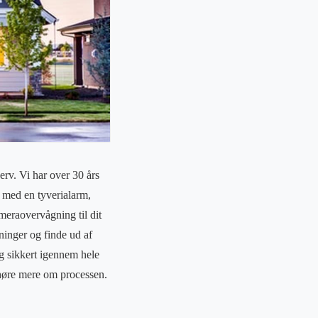
verv. Vi har over 30 års
 med en tyverialarm,
ameraovervågning til dit
sninger og finde ud af
g sikkert igennem hele
 høre mere om processen.