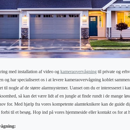
ring med installation af video og
kameraovervågning
til private og erh
en og har specialiseret os i at levere kameraovervågning koblet sammen
t til nogle af de større alarmsystemer. Uanset om du er interesseret i k
rksomhed, så kan det være lidt af en jungle at finde rundt i de mange lø
hov for. Med hjælp fra vores kompetente alamteknikere kan de guide di
orbi til et besøg. Hop ind på vores hjemmeside eller kontakt os for at
vågning: