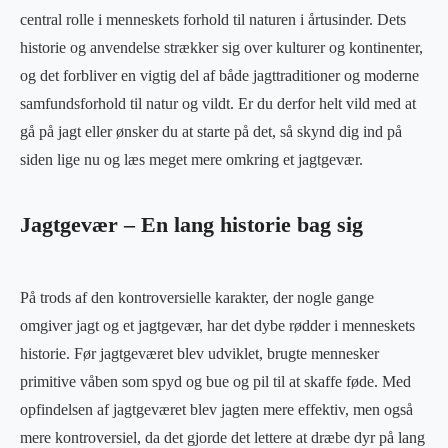
central rolle i menneskets forhold til naturen i årtusinder. Dets
historie og anvendelse strækker sig over kulturer og kontinenter,
og det forbliver en vigtig del af både jagttraditioner og moderne
samfundsforhold til natur og vildt. Er du derfor helt vild med at
gå på jagt eller ønsker du at starte på det, så skynd dig ind på
siden lige nu og læs meget mere omkring et jagtgevær.
Jagtgevær – En lang historie bag sig
På trods af den kontroversielle karakter, der nogle gange
omgiver jagt og et jagtgevær, har det dybe rødder i menneskets
historie. Før jagtgeværet blev udviklet, brugte mennesker
primitive våben som spyd og bue og pil til at skaffe føde. Med
opfindelsen af ​​jagtgeværet blev jagten mere effektiv, men også
mere kontroversiel, da det gjorde det lettere at dræbe dyr på lang